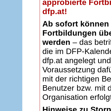
approbierte Fortb
dfp.at!
Ab sofort können 
Fortbildungen übe
werden
– das betri
die im DFP-Kalende
dfp.at angelegt un
Voraussetzung dafü
mit der richtigen B
Benutzer bzw. mit d
Organisation erfolg
Hinweise zu Stor