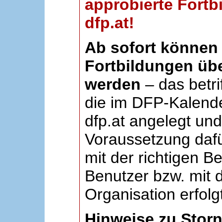
approbierte Fortb
dfp.at!
Ab sofort können 
Fortbildungen übe
werden
– das betri
die im DFP-Kalende
dfp.at angelegt un
Voraussetzung dafü
mit der richtigen B
Benutzer bzw. mit d
Organisation erfolg
Hinweise zu Stor