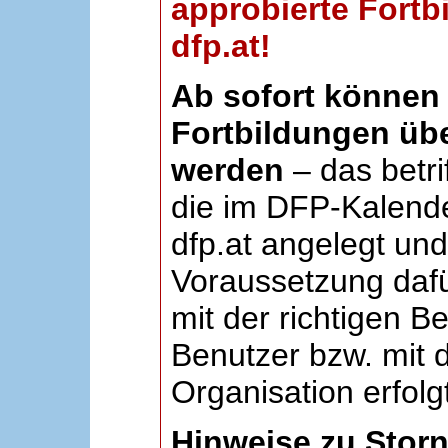
approbierte Fortb
dfp.at!
Ab sofort können 
Fortbildungen übe
werden
– das betri
die im DFP-Kalende
dfp.at angelegt un
Voraussetzung dafü
mit der richtigen B
Benutzer bzw. mit d
Organisation erfolg
Hinweise zu Stor