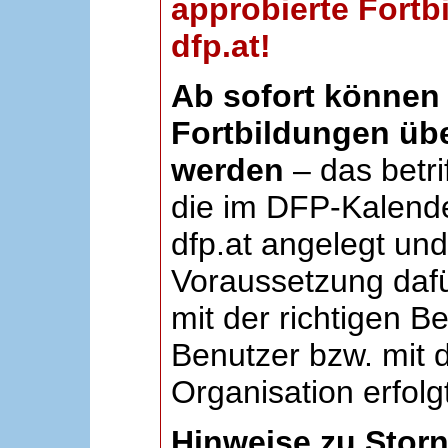
approbierte Fortb
dfp.at!
Ab sofort können 
Fortbildungen übe
werden
– das betri
die im DFP-Kalende
dfp.at angelegt un
Voraussetzung dafü
mit der richtigen B
Benutzer bzw. mit d
Organisation erfolg
Hinweise zu Stor