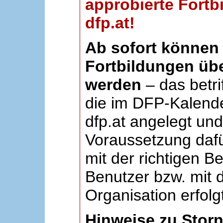
approbierte Fortb
dfp.at!
Ab sofort können 
Fortbildungen übe
werden
– das betri
die im DFP-Kalende
dfp.at angelegt un
Voraussetzung dafü
mit der richtigen B
Benutzer bzw. mit d
Organisation erfolg
Hinweise zu Stor