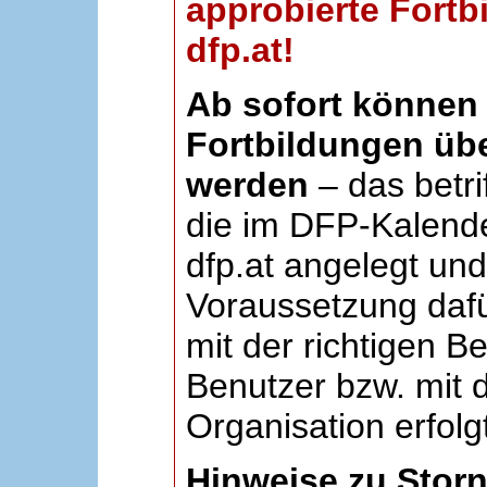
approbierte Fortb
dfp.at!
Ab sofort können 
Fortbildungen übe
werden
– das betri
die im DFP-Kalende
dfp.at angelegt un
Voraussetzung dafü
mit der richtigen B
Benutzer bzw. mit d
Organisation erfolg
Hinweise zu Stor