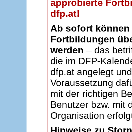
approbierte Fortb
dfp.at!
Ab sofort können 
Fortbildungen übe
werden
– das betri
die im DFP-Kalende
dfp.at angelegt un
Voraussetzung dafü
mit der richtigen B
Benutzer bzw. mit d
Organisation erfolg
Hinweise zu Stor