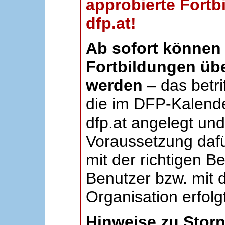
approbierte Fortb
dfp.at!
Ab sofort können 
Fortbildungen übe
werden
– das betri
die im DFP-Kalende
dfp.at angelegt un
Voraussetzung dafü
mit der richtigen B
Benutzer bzw. mit d
Organisation erfolg
Hinweise zu Stor