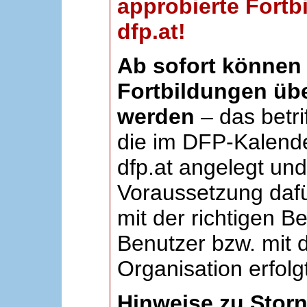
approbierte Fortb
dfp.at!
Ab sofort können 
Fortbildungen übe
werden
– das betri
die im DFP-Kalende
dfp.at angelegt un
Voraussetzung dafü
mit der richtigen B
Benutzer bzw. mit d
Organisation erfolg
Hinweise zu Stor