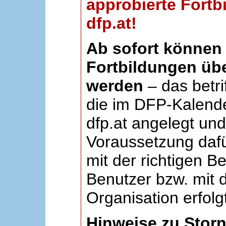
approbierte Fortb
dfp.at!
Ab sofort können 
Fortbildungen übe
werden
– das betri
die im DFP-Kalende
dfp.at angelegt un
Voraussetzung dafü
mit der richtigen B
Benutzer bzw. mit d
Organisation erfolg
Hinweise zu Stor