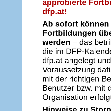
approbierte Fortb
dfp.at!
Ab sofort können 
Fortbildungen übe
werden
– das betri
die im DFP-Kalende
dfp.at angelegt un
Voraussetzung dafü
mit der richtigen B
Benutzer bzw. mit d
Organisation erfolg
Hinweise zu Stor