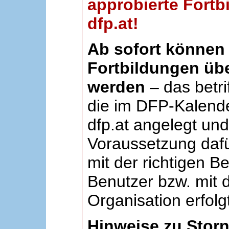
approbierte Fortb
dfp.at!
Ab sofort können 
Fortbildungen übe
werden
– das betri
die im DFP-Kalende
dfp.at angelegt un
Voraussetzung dafü
mit der richtigen B
Benutzer bzw. mit d
Organisation erfolg
Hinweise zu Stor