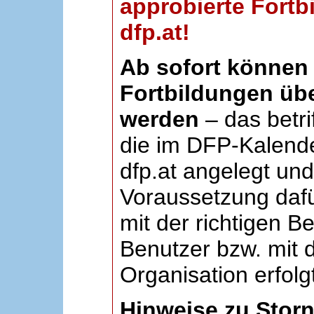
approbierte Fortb
dfp.at!
Ab sofort können 
Fortbildungen übe
werden
– das betri
die im DFP-Kalende
dfp.at angelegt un
Voraussetzung dafü
mit der richtigen B
Benutzer bzw. mit d
Organisation erfolg
Hinweise zu Stor