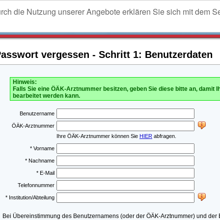
urch die Nutzung unserer Angebote erklären Sie sich mit dem S
sswort vergessen - Schritt 1: Benutzerdaten
Hinweis:
Falls Sie eine ÖÄK-Arztnummer besitzen, geben Sie diese bitte an, damit I
bearbeitet werden kann.
Benutzername
ÖÄK-Arztnummer
Ihre ÖÄK-Arztnummer können Sie
HIER
abfragen.
* Vorname
* Nachname
* E-Mail
Telefonnummer
* Institution/Abteilung
Bei Übereinstimmung des Benutzernamens (oder der ÖÄK-Arztnummer) und der E