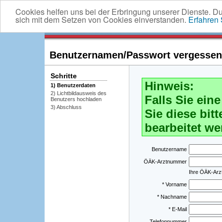
Cookies helfen uns bei der Erbringung unserer Dienste. D
sich mit dem Setzen von Cookies einverstanden.
Erfahren
Benutzernamen/Passwort vergessen -
Schritte
Hinweis:
1) Benutzerdaten
2) Lichtbildausweis des
Falls Sie ei
Benutzers hochladen
3) Abschluss
Sie diese bitt
bearbeitet we
Benutzername
ÖÄK-Arztnummer
Ihre ÖÄK-Ar
* Vorname
* Nachname
* E-Mail
Telefonnummer