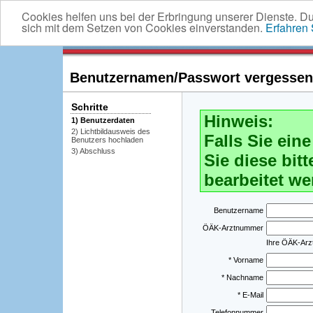
Cookies helfen uns bei der Erbringung unserer Dienste. D
sich mit dem Setzen von Cookies einverstanden.
Erfahren
Benutzernamen/Passwort vergessen -
Schritte
Hinweis:
1) Benutzerdaten
2) Lichtbildausweis des
Falls Sie ei
Benutzers hochladen
3) Abschluss
Sie diese bitt
bearbeitet we
Benutzername
ÖÄK-Arztnummer
Ihre ÖÄK-Ar
* Vorname
* Nachname
* E-Mail
Telefonnummer