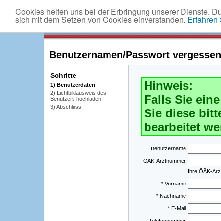
Cookies helfen uns bei der Erbringung unserer Dienste. D
sich mit dem Setzen von Cookies einverstanden.
Erfahren
Benutzernamen/Passwort vergessen -
Schritte
Hinweis:
1) Benutzerdaten
2) Lichtbildausweis des
Falls Sie ei
Benutzers hochladen
3) Abschluss
Sie diese bitt
bearbeitet we
Benutzername
ÖÄK-Arztnummer
Ihre ÖÄK-Ar
* Vorname
* Nachname
* E-Mail
Telefonnummer