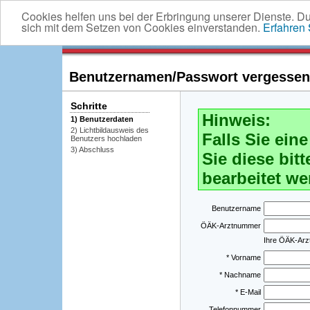
Cookies helfen uns bei der Erbringung unserer Dienste. D
sich mit dem Setzen von Cookies einverstanden.
Erfahren
Benutzernamen/Passwort vergessen -
Schritte
Hinweis:
1) Benutzerdaten
2) Lichtbildausweis des
Falls Sie ei
Benutzers hochladen
3) Abschluss
Sie diese bitt
bearbeitet we
Benutzername
ÖÄK-Arztnummer
Ihre ÖÄK-Ar
* Vorname
* Nachname
* E-Mail
Telefonnummer