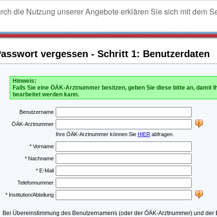
urch die Nutzung unserer Angebote erklären Sie sich mit dem S
sswort vergessen - Schritt 1: Benutzerdaten
Hinweis:
Falls Sie eine ÖÄK-Arztnummer besitzen, geben Sie diese bitte an, damit I
bearbeitet werden kann.
Benutzername
ÖÄK-Arztnummer
Ihre ÖÄK-Arztnummer können Sie
HIER
abfragen.
* Vorname
* Nachname
* E-Mail
Telefonnummer
* Institution/Abteilung
Bei Übereinstimmung des Benutzernamens (oder der ÖÄK-Arztnummer) und der E