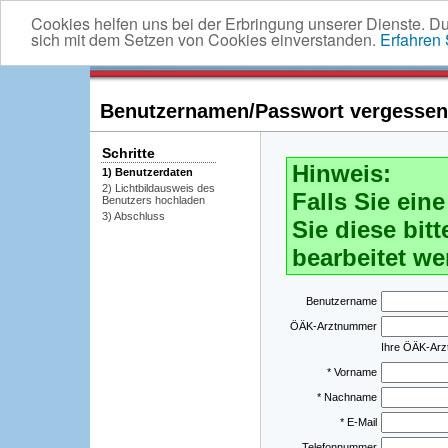
Cookies helfen uns bei der Erbringung unserer Dienste. D
sich mit dem Setzen von Cookies einverstanden.
Erfahren
Benutzernamen/Passwort vergessen -
Schritte
Hinweis:
1) Benutzerdaten
2) Lichtbildausweis des
Falls Sie ei
Benutzers hochladen
3) Abschluss
Sie diese bitt
bearbeitet we
Benutzername
ÖÄK-Arztnummer
Ihre ÖÄK-Ar
* Vorname
* Nachname
* E-Mail
Telefonnummer