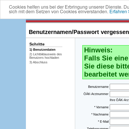
Cookies helfen uns bei der Erbringung unserer Dienste. D
sich mit dem Setzen von Cookies einverstanden.
Erfahren
Benutzernamen/Passwort vergessen -
Schritte
Hinweis:
1) Benutzerdaten
2) Lichtbildausweis des
Falls Sie ei
Benutzers hochladen
3) Abschluss
Sie diese bitt
bearbeitet we
Benutzername
ÖÄK-Arztnummer
Ihre ÖÄK-Ar
* Vorname
* Nachname
* E-Mail
Telefonnummer