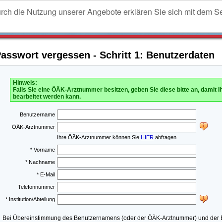
urch die Nutzung unserer Angebote erklären Sie sich mit dem S
sswort vergessen - Schritt 1: Benutzerdaten
Hinweis:
Falls Sie eine ÖÄK-Arztnummer besitzen, geben Sie diese bitte an, damit I
bearbeitet werden kann.
Benutzername
ÖÄK-Arztnummer
Ihre ÖÄK-Arztnummer können Sie
HIER
abfragen.
* Vorname
* Nachname
* E-Mail
Telefonnummer
* Institution/Abteilung
Bei Übereinstimmung des Benutzernamens (oder der ÖÄK-Arztnummer) und der E