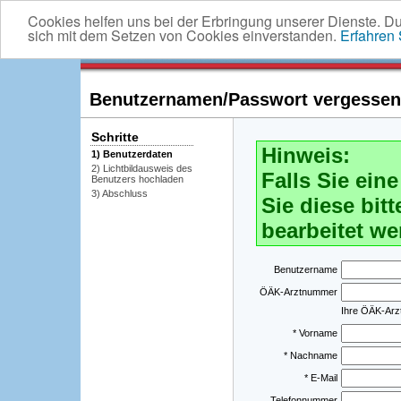
Cookies helfen uns bei der Erbringung unserer Dienste. D
sich mit dem Setzen von Cookies einverstanden.
Erfahren
Benutzernamen/Passwort vergessen -
Schritte
Hinweis:
1) Benutzerdaten
2) Lichtbildausweis des
Falls Sie ei
Benutzers hochladen
3) Abschluss
Sie diese bitt
bearbeitet we
Benutzername
ÖÄK-Arztnummer
Ihre ÖÄK-Ar
* Vorname
* Nachname
* E-Mail
Telefonnummer