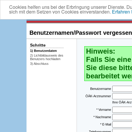
Cookies helfen uns bei der Erbringung unserer Dienste. D
sich mit dem Setzen von Cookies einverstanden.
Erfahren
Benutzernamen/Passwort vergessen -
Schritte
Hinweis:
1) Benutzerdaten
2) Lichtbildausweis des
Falls Sie ei
Benutzers hochladen
3) Abschluss
Sie diese bitt
bearbeitet we
Benutzername
ÖÄK-Arztnummer
Ihre ÖÄK-Ar
* Vorname
* Nachname
* E-Mail
Telefonnummer