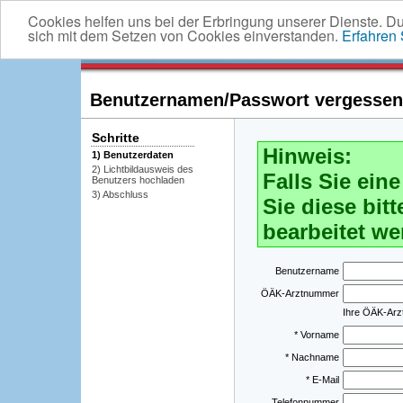
Cookies helfen uns bei der Erbringung unserer Dienste. D
sich mit dem Setzen von Cookies einverstanden.
Erfahren
Benutzernamen/Passwort vergessen -
Schritte
Hinweis:
1) Benutzerdaten
2) Lichtbildausweis des
Falls Sie ei
Benutzers hochladen
3) Abschluss
Sie diese bitt
bearbeitet we
Benutzername
ÖÄK-Arztnummer
Ihre ÖÄK-Ar
* Vorname
* Nachname
* E-Mail
Telefonnummer