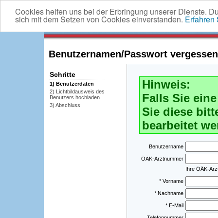
Cookies helfen uns bei der Erbringung unserer Dienste. D
sich mit dem Setzen von Cookies einverstanden.
Erfahren
Benutzernamen/Passwort vergessen -
Schritte
Hinweis:
1) Benutzerdaten
2) Lichtbildausweis des
Falls Sie ei
Benutzers hochladen
3) Abschluss
Sie diese bitt
bearbeitet we
Benutzername
ÖÄK-Arztnummer
Ihre ÖÄK-Ar
* Vorname
* Nachname
* E-Mail
Telefonnummer