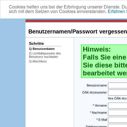
Cookies helfen uns bei der Erbringung unserer Dienste. D
sich mit dem Setzen von Cookies einverstanden.
Erfahren
Benutzernamen/Passwort vergessen -
Schritte
Hinweis:
1) Benutzerdaten
2) Lichtbildausweis des
Falls Sie ei
Benutzers hochladen
3) Abschluss
Sie diese bitt
bearbeitet we
Benutzername
ÖÄK-Arztnummer
Ihre ÖÄK-Ar
* Vorname
* Nachname
* E-Mail
Telefonnummer