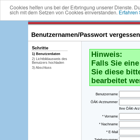
Cookies helfen uns bei der Erbringung unserer Dienste. D
sich mit dem Setzen von Cookies einverstanden.
Erfahren
Benutzernamen/Passwort vergessen -
Schritte
Hinweis:
1) Benutzerdaten
2) Lichtbildausweis des
Falls Sie ei
Benutzers hochladen
3) Abschluss
Sie diese bitt
bearbeitet we
Benutzername
ÖÄK-Arztnummer
Ihre ÖÄK-Ar
* Vorname
* Nachname
* E-Mail
Telefonnummer