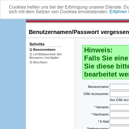
Cookies helfen uns bei der Erbringung unserer Dienste. D
sich mit dem Setzen von Cookies einverstanden.
Erfahren
Benutzernamen/Passwort vergessen -
Schritte
Hinweis:
1) Benutzerdaten
2) Lichtbildausweis des
Falls Sie ei
Benutzers hochladen
3) Abschluss
Sie diese bitt
bearbeitet we
Benutzername
ÖÄK-Arztnummer
Ihre ÖÄK-Ar
* Vorname
* Nachname
* E-Mail
Telefonnummer