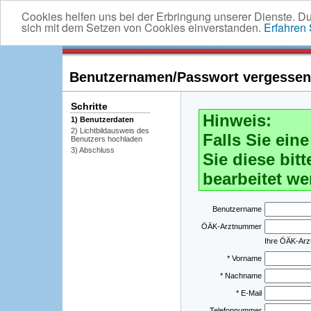
Cookies helfen uns bei der Erbringung unserer Dienste. D
sich mit dem Setzen von Cookies einverstanden.
Erfahren
Benutzernamen/Passwort vergessen -
Schritte
Hinweis:
1) Benutzerdaten
2) Lichtbildausweis des
Falls Sie ei
Benutzers hochladen
3) Abschluss
Sie diese bitt
bearbeitet we
Benutzername
ÖÄK-Arztnummer
Ihre ÖÄK-Ar
* Vorname
* Nachname
* E-Mail
Telefonnummer