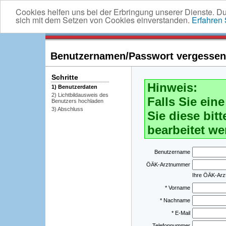
Cookies helfen uns bei der Erbringung unserer Dienste. D
sich mit dem Setzen von Cookies einverstanden.
Erfahren
Benutzernamen/Passwort vergessen -
Schritte
Hinweis:
1) Benutzerdaten
2) Lichtbildausweis des
Falls Sie ei
Benutzers hochladen
3) Abschluss
Sie diese bitt
bearbeitet we
Benutzername
ÖÄK-Arztnummer
Ihre ÖÄK-Ar
* Vorname
* Nachname
* E-Mail
Telefonnummer