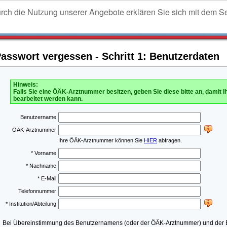
urch die Nutzung unserer Angebote erklären Sie sich mit dem S
sswort vergessen - Schritt 1: Benutzerdaten
Hinweis:
Falls Sie eine ÖÄK-Arztnummer besitzen, geben Sie diese bitte an, damit I
bearbeitet werden kann.
Benutzername
ÖÄK-Arztnummer
Ihre ÖÄK-Arztnummer können Sie
HIER
abfragen.
* Vorname
* Nachname
* E-Mail
Telefonnummer
* Institution/Abteilung
Bei Übereinstimmung des Benutzernamens (oder der ÖÄK-Arztnummer) und der E