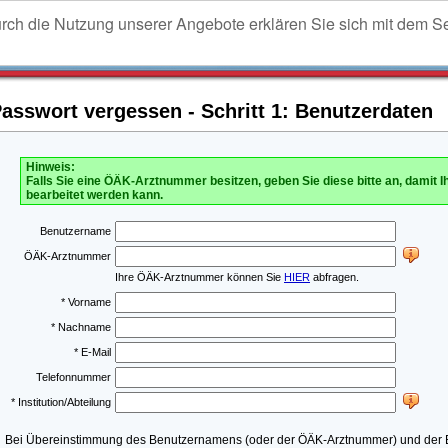
urch die Nutzung unserer Angebote erklären Sie sich mit dem S
sswort vergessen - Schritt 1: Benutzerdaten
Hinweis:
Falls Sie eine ÖÄK-Arztnummer besitzen, geben Sie diese bitte an, damit I
bearbeitet werden kann.
Benutzername
ÖÄK-Arztnummer
Ihre ÖÄK-Arztnummer können Sie
HIER
abfragen.
* Vorname
* Nachname
* E-Mail
Telefonnummer
* Institution/Abteilung
Bei Übereinstimmung des Benutzernamens (oder der ÖÄK-Arztnummer) und der E