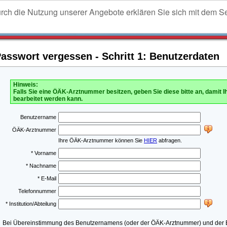
urch die Nutzung unserer Angebote erklären Sie sich mit dem S
sswort vergessen - Schritt 1: Benutzerdaten
Hinweis:
Falls Sie eine ÖÄK-Arztnummer besitzen, geben Sie diese bitte an, damit I
bearbeitet werden kann.
Benutzername
ÖÄK-Arztnummer
Ihre ÖÄK-Arztnummer können Sie
HIER
abfragen.
* Vorname
* Nachname
* E-Mail
Telefonnummer
* Institution/Abteilung
Bei Übereinstimmung des Benutzernamens (oder der ÖÄK-Arztnummer) und der E