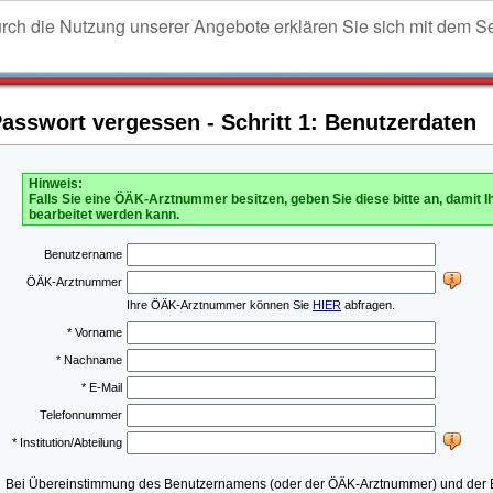
urch die Nutzung unserer Angebote erklären Sie sich mit dem S
sswort vergessen - Schritt 1: Benutzerdaten
Hinweis:
Falls Sie eine ÖÄK-Arztnummer besitzen, geben Sie diese bitte an, damit I
bearbeitet werden kann.
Benutzername
ÖÄK-Arztnummer
Ihre ÖÄK-Arztnummer können Sie
HIER
abfragen.
* Vorname
* Nachname
* E-Mail
Telefonnummer
* Institution/Abteilung
Bei Übereinstimmung des Benutzernamens (oder der ÖÄK-Arztnummer) und der E