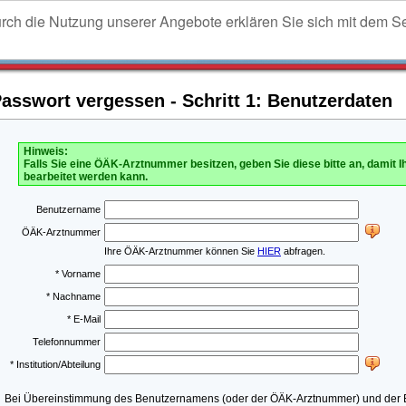
urch die Nutzung unserer Angebote erklären Sie sich mit dem S
sswort vergessen - Schritt 1: Benutzerdaten
Hinweis:
Falls Sie eine ÖÄK-Arztnummer besitzen, geben Sie diese bitte an, damit I
bearbeitet werden kann.
Benutzername
ÖÄK-Arztnummer
Ihre ÖÄK-Arztnummer können Sie
HIER
abfragen.
* Vorname
* Nachname
* E-Mail
Telefonnummer
* Institution/Abteilung
Bei Übereinstimmung des Benutzernamens (oder der ÖÄK-Arztnummer) und der E