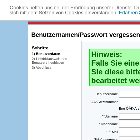
Cookies helfen uns bei der Erbringung unserer Dienste. D
sich mit dem Setzen von Cookies einverstanden.
Erfahren
Benutzernamen/Passwort vergessen -
Schritte
Hinweis:
1) Benutzerdaten
2) Lichtbildausweis des
Falls Sie ei
Benutzers hochladen
3) Abschluss
Sie diese bitt
bearbeitet we
Benutzername
ÖÄK-Arztnummer
Ihre ÖÄK-Ar
* Vorname
* Nachname
* E-Mail
Telefonnummer