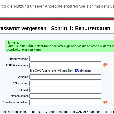
urch die Nutzung unserer Angebote erklären Sie sich mit dem S
sswort vergessen - Schritt 1: Benutzerdaten
Hinweis:
Falls Sie eine ÖÄK-Arztnummer besitzen, geben Sie diese bitte an, damit I
bearbeitet werden kann.
Benutzername
ÖÄK-Arztnummer
Ihre ÖÄK-Arztnummer können Sie
HIER
abfragen.
* Vorname
* Nachname
* E-Mail
Telefonnummer
* Institution/Abteilung
Bei Übereinstimmung des Benutzernamens (oder der ÖÄK-Arztnummer) und der E