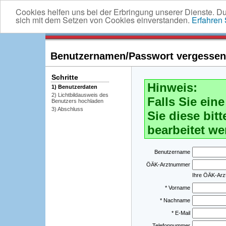
Cookies helfen uns bei der Erbringung unserer Dienste. D
sich mit dem Setzen von Cookies einverstanden.
Erfahren
Benutzernamen/Passwort vergessen -
Schritte
Hinweis:
1) Benutzerdaten
2) Lichtbildausweis des
Falls Sie ei
Benutzers hochladen
3) Abschluss
Sie diese bitt
bearbeitet we
Benutzername
ÖÄK-Arztnummer
Ihre ÖÄK-Ar
* Vorname
* Nachname
* E-Mail
Telefonnummer