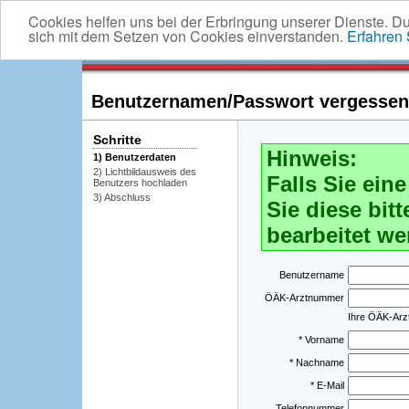
Cookies helfen uns bei der Erbringung unserer Dienste. D
sich mit dem Setzen von Cookies einverstanden.
Erfahren
Benutzernamen/Passwort vergessen -
Schritte
Hinweis:
1) Benutzerdaten
2) Lichtbildausweis des
Falls Sie ei
Benutzers hochladen
3) Abschluss
Sie diese bitt
bearbeitet we
Benutzername
ÖÄK-Arztnummer
Ihre ÖÄK-Ar
* Vorname
* Nachname
* E-Mail
Telefonnummer