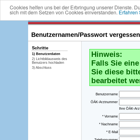
Cookies helfen uns bei der Erbringung unserer Dienste. D
sich mit dem Setzen von Cookies einverstanden.
Erfahren
Benutzernamen/Passwort vergessen -
Schritte
Hinweis:
1) Benutzerdaten
2) Lichtbildausweis des
Falls Sie ei
Benutzers hochladen
3) Abschluss
Sie diese bitt
bearbeitet we
Benutzername
ÖÄK-Arztnummer
Ihre ÖÄK-Ar
* Vorname
* Nachname
* E-Mail
Telefonnummer