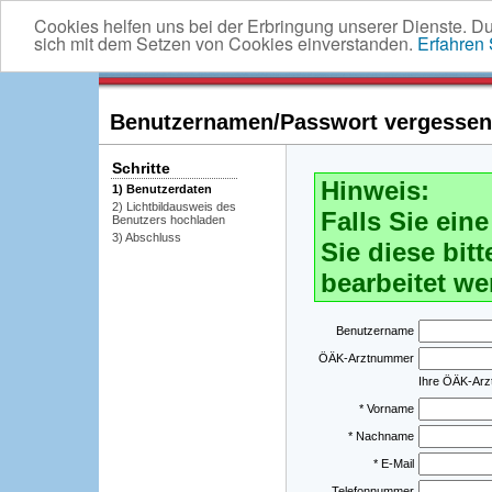
Cookies helfen uns bei der Erbringung unserer Dienste. D
sich mit dem Setzen von Cookies einverstanden.
Erfahren
Benutzernamen/Passwort vergessen -
Schritte
Hinweis:
1) Benutzerdaten
2) Lichtbildausweis des
Falls Sie ei
Benutzers hochladen
3) Abschluss
Sie diese bitt
bearbeitet we
Benutzername
ÖÄK-Arztnummer
Ihre ÖÄK-Ar
* Vorname
* Nachname
* E-Mail
Telefonnummer